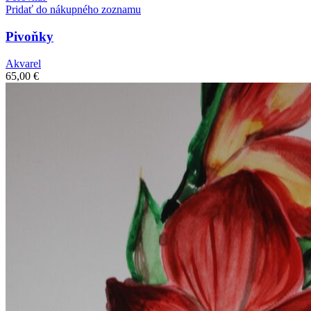
Pridať do nákupného zoznamu
Pivoňky
Akvarel
65,00
€