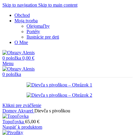
Skip to navigation
Skip to main content
Obchod
Moja tvorba
Olejomaľby
Portéty
Ilustrácie pre deti
O Mne
0
položka
0,00
€
Menu
0
položka
Klikni pre zväčšenie
Domov
Akvarel
Dievča s pivoňkou
Topoľovka
65,00
€
Naspäť k produktom