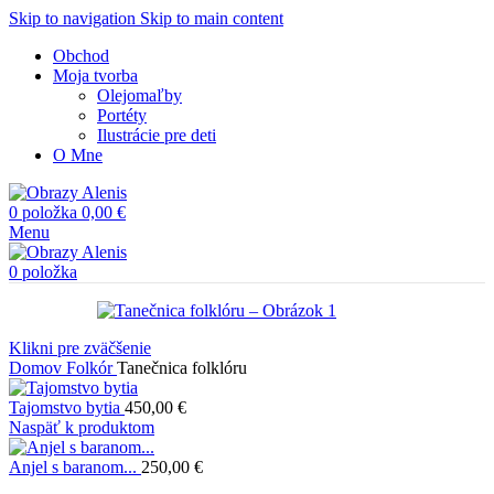
Skip to navigation
Skip to main content
Obchod
Moja tvorba
Olejomaľby
Portéty
Ilustrácie pre deti
O Mne
0
položka
0,00
€
Menu
0
položka
Klikni pre zväčšenie
Domov
Folkór
Tanečnica folklóru
Tajomstvo bytia
450,00
€
Naspäť k produktom
Anjel s baranom...
250,00
€