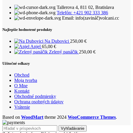
Tallerova 4, 811 02, Bratislava
Telefón: +421 902 333 386
Email: info(zavináč)volcani.cc
Najlepšie hodnotené produkty
Na Dubovici
250,00
€
Anjel
65,00
€
Zelený panáčik
250,00
€
Užitočné odkazy
Obchod
Moja tvorba
O Mne
Kontakt
Obchodné podmienky
Ochrana osobných údajov
Vrátenie
Based on
WoodMart
theme
2024
WooCommerce Themes
.
Vyhľadávanie