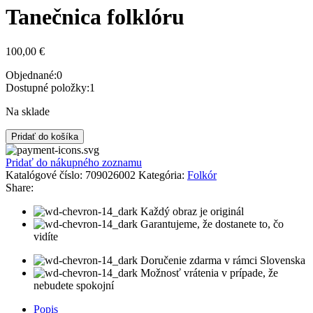
Tanečnica folklóru
100,00
€
Objednané:
0
Dostupné položky:
1
Na sklade
množstvo
Pridať do košíka
Tanečnica
folklóru
Pridať do nákupného zoznamu
Katalógové číslo:
709026002
Kategória:
Folkór
Share:
Každý obraz je originál
Garantujeme, že dostanete to, čo
vidíte
Doručenie zdarma v rámci Slovenska
Možnosť vrátenia v prípade, že
nebudete spokojní
Popis