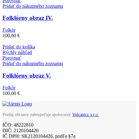
Porovnať
Pridať do nákupného zoznamu
Folklórny obraz IV.
Folkór
100,00
€
Pridať do košíka
Rýchly náhľad
Porovnať
Pridať do nákupného zoznamu
Folklórny obraz V.
Folkór
100,00
€
Predaj obrazov zabezpečuje spolocnosť
Volcanicc s.r.o.
IČO: 48222810
DIČ: 2120104426
IČ DPH: SK2120104426, podľa §7a