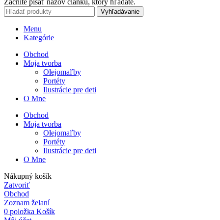
Začnite písať názov článku, ktorý hľadáte.
Vyhľadávanie
Menu
Kategórie
Obchod
Moja tvorba
Olejomaľby
Portéty
Ilustrácie pre deti
O Mne
Obchod
Moja tvorba
Olejomaľby
Portéty
Ilustrácie pre deti
O Mne
Nákupný košík
Zatvoriť
Obchod
Zoznam želaní
0
položka
Košík